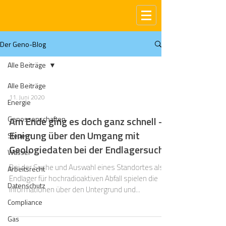
Der Geno-Blog
Alle Beiträge
Alle Beiträge
11. Juni 2020
Energie
Genossenschaften
Am Ende ging es doch ganz schnell -
Einigung über den Umgang mit
Steuern
Geologiedaten bei der Endlagersuche
Wasser
Bei der Suche und Auswahl eines Standortes als
Arbeitsrecht
Endlager für hochradioaktiven Abfall spielen die
Datenschutz
Informationen über den Untergrund und...
Compliance
Gas