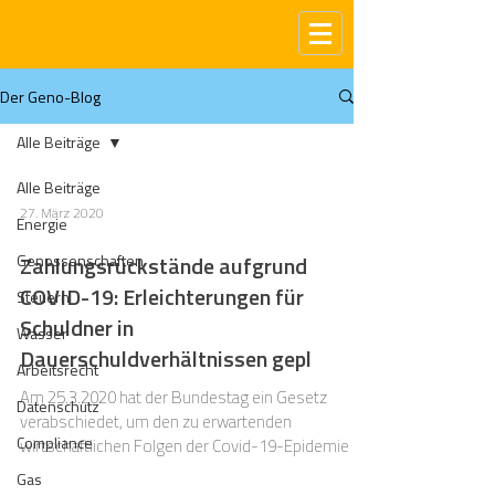
Der Geno-Blog
Alle Beiträge
Alle Beiträge
27. März 2020
Energie
Genossenschaften
Zahlungsrückstände aufgrund
COVID-19: Erleichterungen für
Steuern
Schuldner in
Wasser
Dauerschuldverhältnissen gepl
Arbeitsrecht
Am 25.3.2020 hat der Bundestag ein Gesetz
Datenschutz
verabschiedet, um den zu erwartenden
Compliance
wirtschaftlichen Folgen der Covid-19-Epidemie zu
begegnen....
Gas