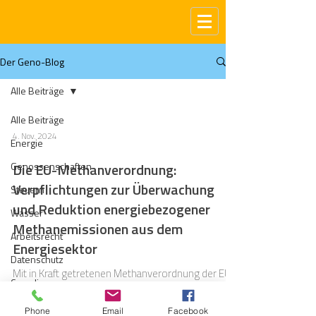
Der Geno-Blog
Alle Beiträge
Alle Beiträge
4. Nov. 2024
Energie
Genossenschaften
Die EU-Methanverordnung:
Verpflichtungen zur Überwachung
Steuern
und Reduktion energiebezogener
Wasser
Methanemissionen aus dem
Arbeitsrecht
Energiesektor
Datenschutz
Mit in Kraft getretenen Methanverordnung der EU
Compliance
werden Unternehmen aus dem Energiesektor
dazu verpflichtet, Methanemissionen zu
Gas
Phone
Email
Facebook