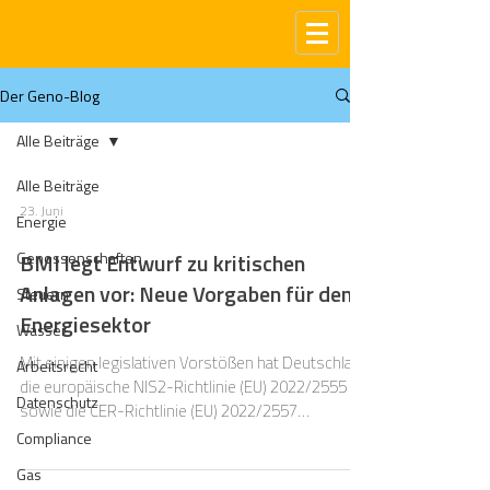
Der Geno-Blog
Alle Beiträge
Alle Beiträge
23. Juni
Energie
Genossenschaften
BMI legt Entwurf zu kritischen
Anlagen vor: Neue Vorgaben für den
Steuern
Energiesektor
Wasser
Mit einigen legislativen Vorstößen hat Deutschland
Arbeitsrecht
die europäische NIS2-Richtlinie (EU) 2022/2555
Datenschutz
sowie die CER-Richtlinie (EU) 2022/2557
umgesetzt und damit den regulatorischen
Compliance
Rahmen für die Cyber- und physische Resilienz
Gas
kritischer Anlagen grundlegend neu gestaltet.