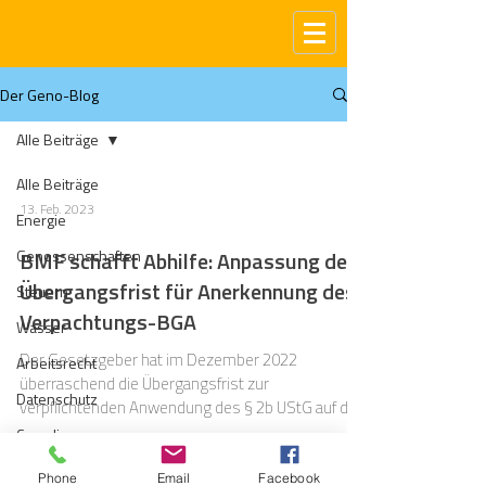
Der Geno-Blog
Alle Beiträge
Alle Beiträge
13. Feb. 2023
Energie
Genossenschaften
BMF schafft Abhilfe: Anpassung der
Übergangsfrist für Anerkennung des
Steuern
Verpachtungs-BGA
Wasser
Der Gesetzgeber hat im Dezember 2022
Arbeitsrecht
überraschend die Übergangsfrist zur
Datenschutz
verpflichtenden Anwendung des § 2b UStG auf den
1.1.2025 verlängert
Compliance
Gas
Phone
Email
Facebook