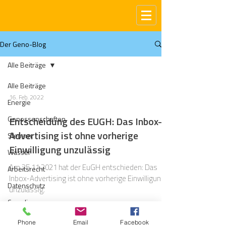
Der Geno-Blog
Alle Beiträge
Alle Beiträge
16. Feb. 2022
Energie
Genossenschaften
Entscheidung des EUGH: Das Inbox-
Advertising ist ohne vorherige
Steuern
Einwilligung unzulässig
Wasser
Am 25.11.2021 hat der EuGH entschieden: Das
Arbeitsrecht
Inbox-Advertising ist ohne vorherige Einwilligung
Datenschutz
unzulässig.
Compliance
Gas
Phone
Email
Facebook