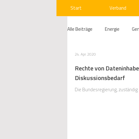
Start
Verband
Alle Beiträge
Energie
Ge
Compliance
Gas
W
24. Apr. 2020
Rechte von Dateninhabe
Diskussionsbedarf
Beihilfenrecht
Kraftwer
Die Bundesregierung, zuständig i
Regulierung
Wettbewerb
Telekommunikation
Ges