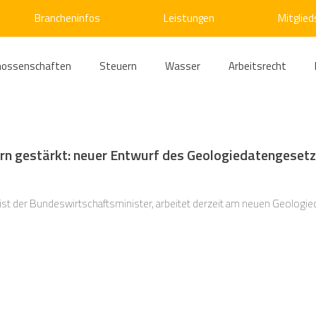
Brancheninfos
Leistungen
Mitglied
nossenschaften
Steuern
Wasser
Arbeitsrecht
ärme
Emissionshandel
Digitalisierung
Strom
E
rn gestärkt: neuer Entwurf des Geologiedatengesetz
ke
Kälte
Verkehr
Entsorgung/Abfall
Umweltrec
st der Bundeswirtschaftsminister, arbeitet derzeit am neuen Geologied
s- und Kartellrecht
Europarecht
Wirtschafts- und Handel
ellschaftsrecht
E-Mobilität
Verwaltungsrecht
Allge