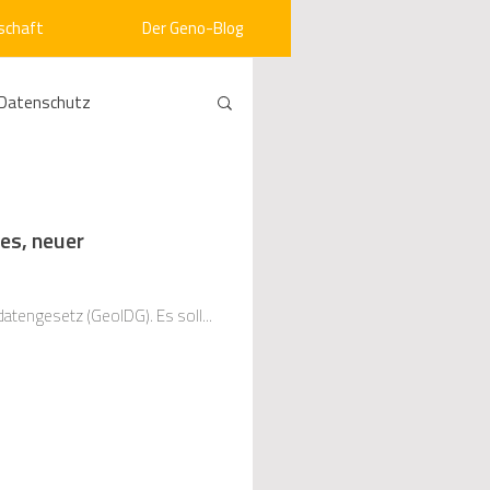
schaft
Der Geno-Blog
Datenschutz
rneuerbare Energien
es, neuer
ht
Vergabe
atengesetz (GeolDG). Es soll...
srecht
Kommunen
mein