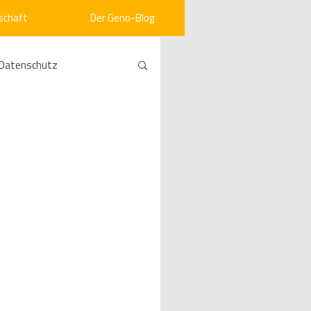
schaft
Der Geno-Blog
Datenschutz
rneuerbare Energien
ht
Vergabe
srecht
Kommunen
mein