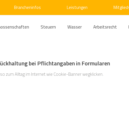
Brancheninfos
Leistungen
Mitglied
nossenschaften
Steuern
Wasser
Arbeitsrecht
ärme
Emissionshandel
Digitalisierung
Strom
E
ückhaltung bei Pflichtangaben in Formularen
ke
Kälte
Verkehr
Entsorgung/Abfall
Umweltrec
so zum Alltag im Internet wie Cookie-Banner wegklicken.
s- und Kartellrecht
Europarecht
Wirtschafts- und Handel
ellschaftsrecht
E-Mobilität
Verwaltungsrecht
Allge