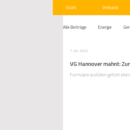
Start
Verband
Alle Beiträge
Energie
Ge
Compliance
Gas
W
7. Jan. 2022
VG Hannover mahnt: Zur
Beihilfenrecht
Kraftwer
Formulare ausfüllen gehört eben
Regulierung
Wettbewerb
Telekommunikation
Ges