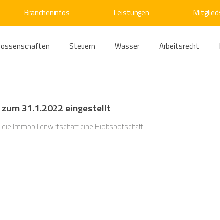
Brancheninfos
Leistungen
Mitglied
nossenschaften
Steuern
Wasser
Arbeitsrecht
ärme
Emissionshandel
Digitalisierung
Strom
E
zum 31.1.2022 eingestellt
ke
Kälte
Verkehr
Entsorgung/Abfall
Umweltrec
 die Immobilienwirtschaft eine Hiobsbotschaft.
s- und Kartellrecht
Europarecht
Wirtschafts- und Handel
ellschaftsrecht
E-Mobilität
Verwaltungsrecht
Allge