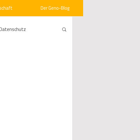
schaft
Der Geno-Blog
Datenschutz
rneuerbare Energien
ht
Vergabe
srecht
Kommunen
mein