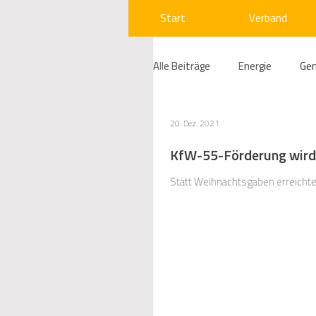
Start
Verband
Alle Beiträge
Energie
Ge
Compliance
Gas
W
20. Dez. 2021
KfW-55-Förderung wird 
Beihilfenrecht
Kraftwer
Statt Weihnachtsgaben erreichte
Regulierung
Wettbewerb
Telekommunikation
Ges