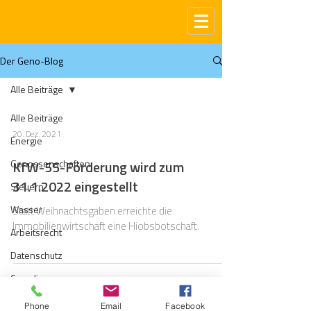
Der Geno-Blog
Alle Beiträge
Alle Beiträge
20. Dez. 2021
Energie
Genossenschaften
KfW-55-Förderung wird zum
31.1.2022 eingestellt
Steuern
Wasser
Statt Weihnachtsgaben erreichte die
Immobilienwirtschaft eine Hiobsbotschaft.
Arbeitsrecht
Datenschutz
Compliance
Gas
Phone
Email
Facebook