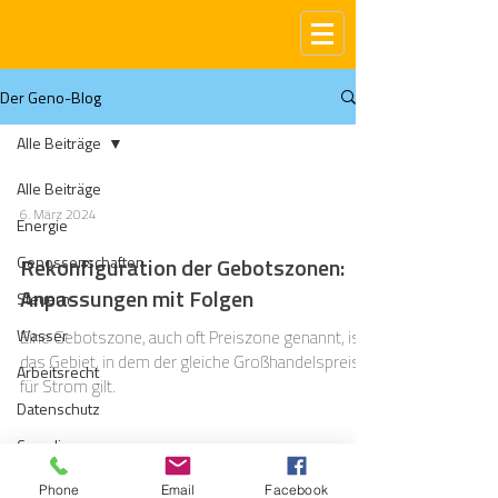
Der Geno-Blog
Alle Beiträge
Alle Beiträge
6. März 2024
Energie
Genossenschaften
Rekonfiguration der Gebotszonen:
Anpassungen mit Folgen
Steuern
Wasser
Eine Gebotszone, auch oft Preiszone genannt, ist
das Gebiet, in dem der gleiche Großhandelspreis
Arbeitsrecht
für Strom gilt.
Datenschutz
Compliance
Gas
Phone
Email
Facebook