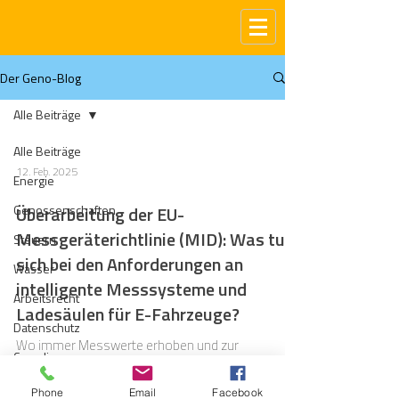
Der Geno-Blog
Alle Beiträge
Alle Beiträge
12. Feb. 2025
Energie
Genossenschaften
Überarbeitung der EU-
Messgeräterichtlinie (MID): Was tut
Steuern
sich bei den Anforderungen an
Wasser
intelligente Messsysteme und
Arbeitsrecht
Ladesäulen für E-Fahrzeuge?
Datenschutz
Wo immer Messwerte erhoben und zur
Compliance
Abrechnung von Geschäftsvorgängen verwendet
werden, spielt das Mess- und Eichrecht eine Rolle.
Gas
Phone
Email
Facebook