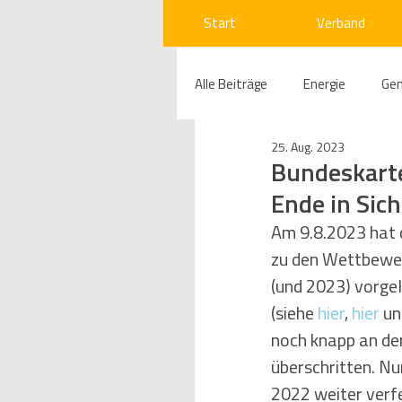
Start
Verband
Alle Beiträge
Energie
Ge
25. Aug. 2023
Compliance
Gas
W
Bundeskarte
Ende in Sich
Beihilfenrecht
Kraftwer
Am 9.8.2023 hat 
zu den Wettbewer
(und 2023) vorgel
Regulierung
Wettbewerb
(siehe 
hier
, 
hier
 un
noch knapp an der
überschritten. N
Telekommunikation
Ges
2022 weiter verfes