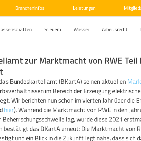
Brancheninfos
Leistungen
Mitglied
nossenschaften
Steuern
Wasser
Arbeitsrecht
ärme
Emissionshandel
Digitalisierung
Strom
E
llamt zur Marktmacht von RWE Teil I
t
ke
Kälte
Verkehr
Entsorgung/Abfall
Umweltrec
das Bundeskartellamt (BKartA) seinen aktuellen 
Mark
bsverhältnissen im Bereich der Erzeugung elektrische
egt. Wir berichten nun schon im vierten Jahr über die 
s- und Kartellrecht
Europarecht
Wirtschafts- und Handel
d 
hier
). Während die Marktmacht von RWE in den Jah
 Beherrschungsschwelle lag, wurde diese 2021 erstmal
un bestätigt das BKartA erneut: Die Marktmacht von R
ellschaftsrecht
E-Mobilität
Verwaltungsrecht
Allge
tigt und ein Blick in die Zukunft legt nahe, dass sich d