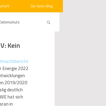
schaft
Der Geno-Blog
Datenschutz
rneuerbare Energien
V: Kein
ht
Vergabe
tmachtbericht
r Energie 2022 
Entwicklungen 
srecht
Kommunen
ren 2019/2020 
ig deutlich 
WE hat sich 
mein
aran in 