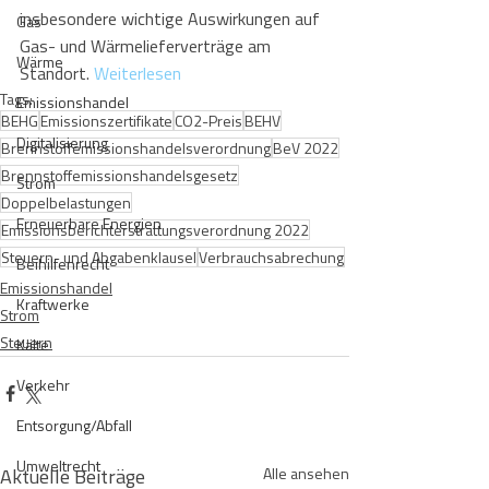
insbesondere wichtige Auswirkungen auf 
Gas
Gas- und Wärmelieferverträge am 
Wärme
Standort. 
Weiterlesen
Tags:
Emissionshandel
BEHG
Emissionszertifikate
CO2-Preis
BEHV
Digitalisierung
Brennstoffemissionshandelsverordnung
BeV 2022
Brennstoffemissionshandelsgesetz
Strom
Doppelbelastungen
Erneuerbare Energien
Emissionsberichterstrattungsverordnung 2022
Steuern- und Abgabenklausel
Verbrauchsabrechung
Beihilfenrecht
Emissionshandel
Kraftwerke
Strom
Steuern
Kälte
Verkehr
Entsorgung/Abfall
Umweltrecht
Aktuelle Beiträge
Alle ansehen