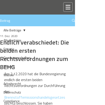
Beitrag
Alle Beiträge
11. Dez. 2020
Endlich verabschiedet: Die
Alle Beiträge
beiden ersten
Energie
Rechtsverordnungen zum
Genossenschaften
BEHG
Steuern
Am 2.12.2020 hat die Bundesregierung 
Wasser
endlich die ersten beiden 
Arbeitsrecht
Rechtsverordnungen zur Durchführung 
des 
Datenschutz
Brennstoffemissionshandelsgesetzes
Compliance
(BEHG) beschlossen. Sie haben 