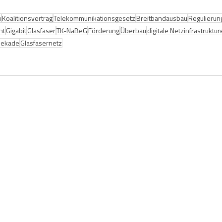
u
Koalitionsvertrag
Telekommunikationsgesetz
Breitbandausbau
Regulierun
ht
Gigabit
Glasfaser
TK-NaBeG
Förderung
Überbau
digitale Netzinfrastruktu
 Dekade
Glasfasernetz