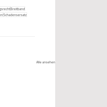
gsrecht
Breitband
ren
Schadensersatz
Alle ansehen