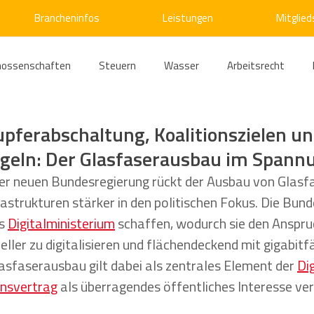
Brancheninfos
Leistungen
Mitglied
nossenschaften
Steuern
Wasser
Arbeitsrecht
ärme
Emissionshandel
Digitalisierung
Strom
E
pferabschaltung, Koalitionszielen u
eln: Der Glasfaserausbau im Spann
ke
Kälte
Verkehr
Entsorgung/Abfall
Umweltrec
der neuen Bundesregierung rückt der Ausbau von Glasf
rastrukturen stärker in den politischen Fokus. Die Bund
s 
Digitalministerium
 schaffen, wodurch sie den Anspruc
s- und Kartellrecht
Europarecht
Wirtschafts- und Handel
ller zu digitalisieren und flächendeckend mit gigabitf
asfaserausbau gilt dabei als zentrales Element der 
Di
onsvertrag
 als überragendes öffentliches Interesse ver
ellschaftsrecht
E-Mobilität
Verwaltungsrecht
Allge