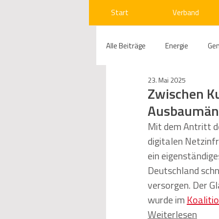
Start
Verband
Alle Beiträge
Energie
Ge
23. Mai 2025
Compliance
Gas
W
Zwischen Ku
Ausbaumäng
Beihilfenrecht
Kraftwer
Mit dem Antritt 
digitalen Netzinf
ein eigenständige
Regulierung
Wettbewerb
Deutschland schne
versorgen. Der Gl
wurde im 
Koaliti
Telekommunikation
Ges
Weiterlesen