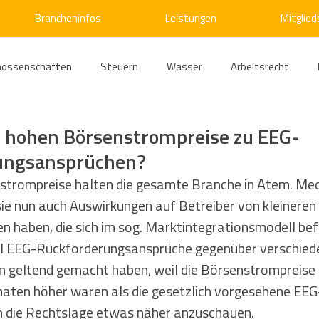
Brancheninfos
Leistungen
Mitglied
nossenschaften
Steuern
Wasser
Arbeitsrecht
ärme
Emissionshandel
Digitalisierung
Strom
E
 hohen Börsenstrompreise zu EEG-
ungsansprüchen?
ke
Kälte
Verkehr
Entsorgung/Abfall
Umweltrec
strompreise halten die gesamte Branche in Atem. Med
ie nun auch Auswirkungen auf Betreiber von kleineren 
en haben, die sich im sog. Marktintegrationsmodell befi
s- und Kartellrecht
Europarecht
Wirtschafts- und Handel
ll EEG-Rückforderungsansprüche gegenüber verschied
n geltend gemacht haben, weil die Börsenstrompreise i
ten höher waren als die gesetzlich vorgesehene EEG
ellschaftsrecht
E-Mobilität
Verwaltungsrecht
Allge
ch die Rechtslage etwas näher anzuschauen.