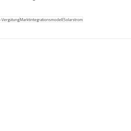
-Vergütung
Marktintegrationsmodell
Solarstrom