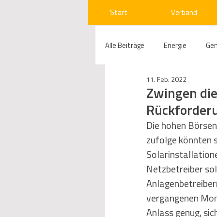
Start
Verband
Alle Beiträge
Energie
Ge
11. Feb. 2022
Compliance
Gas
W
Zwingen die
Rückforder
Beihilfenrecht
Kraftwer
Die hohen Börsen
zufolge könnten s
Solarinstallation
Regulierung
Wettbewerb
Netzbetreiber so
Anlagenbetreiber
vergangenen Mona
Telekommunikation
Ges
Anlass genug, si