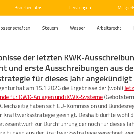
Brancheninfos
Leistungen
Mitglied
nossenschaften
Steuern
Wasser
Arbeitsrecht
ärme
Emissionshandel
Digitalisierung
Strom
E
bnisse der letzten KWK-Ausschreibu
cht und erste Ausschreibungen aus de
trategie für dieses Jahr angekündigt
ke
Kälte
Verkehr
Entsorgung/Abfall
Umweltrec
entur hat am 15.1.2026 die Ergebnisse der (wohl) 
letz
unde für KWK-Anlagen und iKWK-Systeme
 (Gebotsterm
s- und Kartellrecht
Europarecht
Wirtschafts- und Handel
Gleichzeitig haben sich EU-Kommission und Bundesregi
r Kraftwerksstrategie geeinigt. Deshalb dürfte wohl 
tzesentwurf zur Durchführung der noch für dieses Jah
ellschaftsrecht
E-Mobilität
Verwaltungsrecht
Allge
reibungen aus der Kraftwerksstrategie gerechnet wer