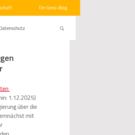
schaft
Der Geno-Blog
Datenschutz
rneuerbare Energien
ngen
r
ht
Vergabe
ten 
in: 1.12.2025) 
srecht
Kommunen
erung über die 
demnächst mit 
r 
mein
den.