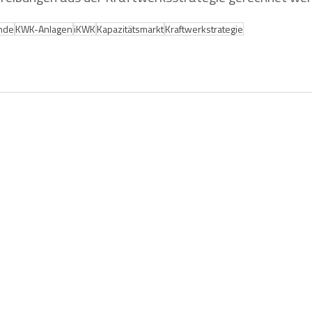
nde
KWK-Anlagen
iKWK
Kapazitätsmarkt
Kraftwerkstrategie