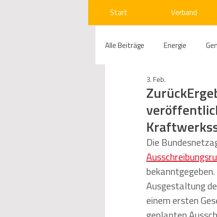
Start
Verband
Alle Beiträge
Energie
Ge
3. Feb.
Compliance
Gas
W
ZurückErge
veröffentli
Kraftwerkss
Beihilfenrecht
Kraftwer
Die Bundesnetzag
Ausschreibungsr
Regulierung
Wettbewerb
bekanntgegeben. 
Ausgestaltung de
einem ersten Gese
Telekommunikation
Ges
geplanten Aussch