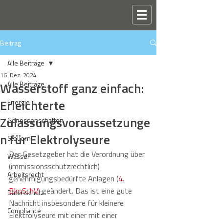
Beitrag
Alle Beiträge
16. Dez. 2024
Wasserstoff ganz einfach:
Alle Beiträge
Erleichterte
Energie
Zulassungsvoraussetzunge
Genossenschaften
n für Elektrolyseure
Steuern
Der Gesetzgeber hat die Verordnung über 
Wasser
(immissionsschutzrechtlich) 
Arbeitsrecht
genehmigungsbedürfte Anlagen (
4. 
BImSchV)
 geändert. Das ist eine gute 
Datenschutz
Nachricht insbesondere für kleinere 
Compliance
Elektrolyseure mit einer mit einer 