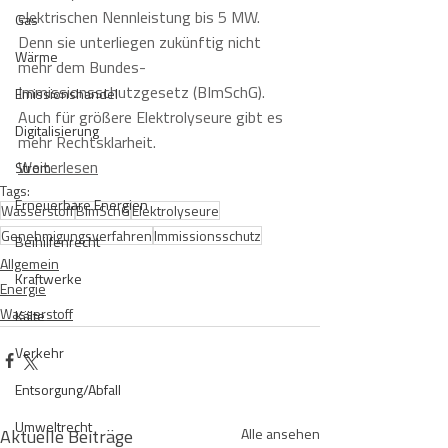
elektrischen Nennleistung bis 5 MW. 
Gas
Denn sie unterliegen zukünftig nicht 
Wärme
mehr dem Bundes-
Immissionsschutzgesetz (BImSchG). 
Emissionshandel
Auch für größere Elektrolyseure gibt es 
Digitalisierung
mehr Rechtsklarheit.    
Weiterlesen
Strom
Tags:
Erneuerbare Energien
Wasserstoff
BImSchG
Elektrolyseure
Genehmigungsverfahren
Immissionsschutz
Beihilfenrecht
Allgemein
Kraftwerke
Energie
Wasserstoff
Kälte
Verkehr
Entsorgung/Abfall
Umweltrecht
Aktuelle Beiträge
Alle ansehen