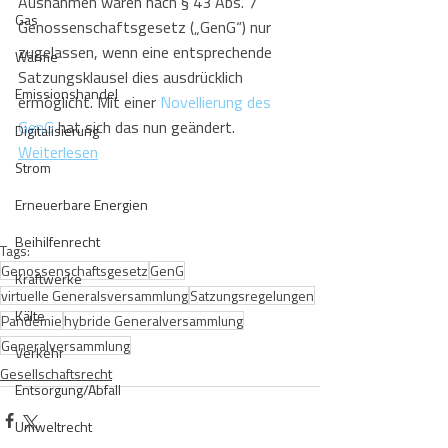
Ausnahmen waren nach § 43 Abs. 7 
Gas
Genossenschaftsgesetz („GenG“) nur 
zugelassen, wenn eine entsprechende 
Wärme
Satzungsklausel dies ausdrücklich 
Emissionshandel
ermöglicht. Mit einer 
Novellierung des 
GenG
 hat sich das nun geändert.
Digitalisierung
Weiterlesen
Strom
Erneuerbare Energien
Beihilfenrecht
Tags:
Genossenschaftsgesetz
GenG
Kraftwerke
virtuelle Generalsversammlung
Satzungsregelungen
Kälte
Pandemie
hybride Generalversammlung
Generalversammlung
Verkehr
Gesellschaftsrecht
Entsorgung/Abfall
Umweltrecht