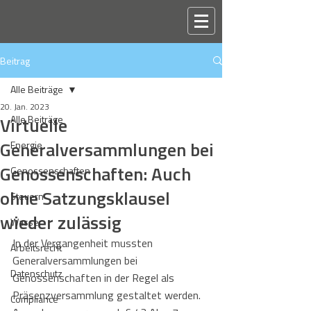
Beitrag
Alle Beiträge
20. Jan. 2023
Virtuelle
Alle Beiträge
Generalversammlungen bei
Energie
Genossenschaften: Auch
Genossenschaften
ohne Satzungsklausel
Steuern
wieder zulässig
Wasser
In der Vergangenheit mussten 
Arbeitsrecht
Generalversammlungen bei 
Datenschutz
Genossenschaften in der Regel als 
Präsenzversammlung gestaltet werden. 
Compliance