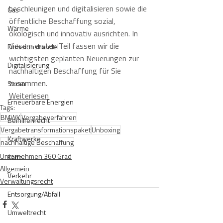
beschleunigen und digitalisieren sowie die 
Gas
öffentliche Beschaffung sozial, 
Wärme
ökologisch und innovativ ausrichten. In 
diesem ersten Teil fassen wir die 
Emissionshandel
wichtigsten geplanten Neuerungen zur 
Digitalisierung
nachhaltigen Beschaffung für Sie 
zusammen.
Strom
Weiterlesen
Erneuerbare Energien
Tags:
BMWK
Vergabeverfahren
Beihilfenrecht
Vergabetransformationspaket
Unboxing
Kraftwerke
nachhaltige Beschaffung
Unternehmen 360 Grad
Kälte
Allgemein
Verkehr
Verwaltungsrecht
Entsorgung/Abfall
Umweltrecht