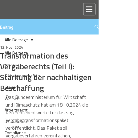
Beitrag
Alle Beiträge
12. Nov. 2024
Transformation des
Alle Beiträge
Vergaberechts (Teil I):
Energie
Stärkung der nachhaltigen
Genossenschaften
Beschaffung
Steuern
Das Bundesministerium für Wirtschaft 
Wasser
und Klimaschutz hat am 18.10.2024 die 
Arbeitsrecht
Referentenentwürfe für das sog. 
Vergabetransformationspaket 
Datenschutz
veröffentlicht. Das Paket soll 
Compliance
Vergabeverfahren vereinfachen, 