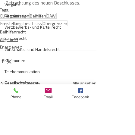
Betrachtung des neuen Beschlusses. 
Vergabe
Tags:
EU-Kommission
Regulierung
Beihilfen
DAWI
Freistellungsbeschluss
Obergrenzen
Wettbewerbs- und Kartellrecht
Beihilfenrecht
Europarecht
Allgemein
Energiewelt
Wirtschafts- und Handelsrecht
Kommunen
Telekommunikation
Gesellschaftsrecht
Aktuelle Beiträge
Alle ansehen
E-Mobilität
Phone
Email
Facebook
Verwaltungsrecht
Allgemein
Insolvenzrecht