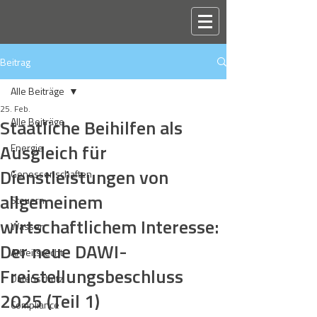
Beitrag
Alle Beiträge
25. Feb.
Staatliche Beihilfen als
Alle Beiträge
Ausgleich für
Energie
Dienstleistungen von
Genossenschaften
allgemeinem
Steuern
wirtschaftlichem Interesse:
Wasser
Der neue DAWI-
Arbeitsrecht
Freistellungsbeschluss
Datenschutz
2025 (Teil 1)
Compliance