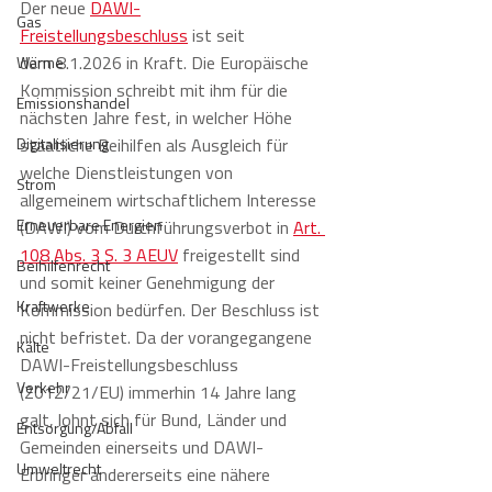
Der neue 
DAWI-
Gas
Freistellungsbeschluss
 ist seit 
dem 8.1.2026 in Kraft. Die Europäische 
Wärme
Kommission schreibt mit ihm für die 
Emissionshandel
nächsten Jahre fest, in welcher Höhe 
Digitalisierung
staatliche Beihilfen als Ausgleich für 
welche Dienstleistungen von 
Strom
allgemeinem wirtschaftlichem Interesse 
Erneuerbare Energien
(DAWI) vom Durchführungsverbot in 
Art. 
108 Abs. 3 S. 3 AEUV
 freigestellt sind 
Beihilfenrecht
und somit keiner Genehmigung der 
Kraftwerke
Kommission bedürfen. Der Beschluss ist 
nicht befristet. Da der vorangegangene 
Kälte
DAWI-Freistellungsbeschluss 
Verkehr
(2012/21/EU) immerhin 14 Jahre lang 
galt, lohnt sich für Bund, Länder und 
Entsorgung/Abfall
Gemeinden einerseits und DAWI-
Umweltrecht
Erbringer andererseits eine nähere 