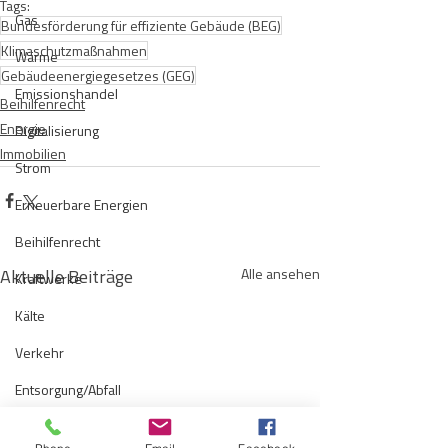
Tags:
Gas
Bundesförderung für effiziente Gebäude (BEG)
Klimaschutzmaßnahmen
Wärme
Gebäudeenergiegesetzes (GEG)
Emissionshandel
Beihilfenrecht
Energie
Digitalisierung
Immobilien
Strom
Erneuerbare Energien
Beihilfenrecht
Aktuelle Beiträge
Alle ansehen
Kraftwerke
Kälte
Verkehr
Entsorgung/Abfall
Umweltrecht