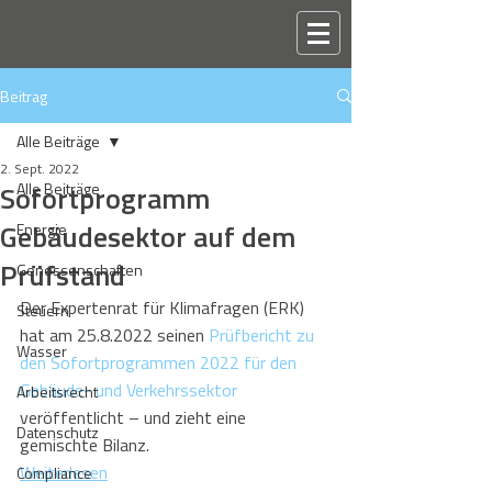
Beitrag
Alle Beiträge
2. Sept. 2022
Sofortprogramm
Alle Beiträge
Gebäudesektor auf dem
Energie
Prüfstand
Genossenschaften
Der Expertenrat für Klimafragen (ERK) 
Steuern
hat am 25.8.2022 seinen 
Prüfbericht zu 
Wasser
den Sofortprogrammen 2022 für den 
Gebäude- und Verkehrssektor
Arbeitsrecht
veröffentlicht – und zieht eine 
Datenschutz
gemischte Bilanz.
Weiterlesen
Compliance