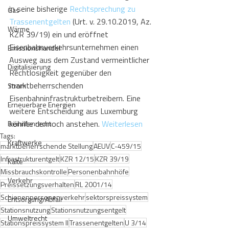
in seine bisherige 
Rechtsprechung zu 
Gas
Trassenentgelten
 (Urt. v. 29.10.2019, Az. 
Wärme
KZR 39/19) ein und eröffnet 
Eisenbahnverkehrsunternehmen einen 
Emissionshandel
Ausweg aus dem Zustand vermeintlicher 
Digitalisierung
Rechtlosigkeit gegenüber den 
marktbeherrschenden 
Strom
Eisenbahninfrastrukturbetreibern. Eine 
Erneuerbare Energien
weitere Entscheidung aus Luxemburg 
könnte dennoch anstehen. 
Weiterlesen
Beihilfenrecht
Tags:
Kraftwerke
marktbeherrschende Stellung
AEUV
C-459/15
Infrastrukturentgelt
KZR 12/15
KZR 39/19
Kälte
Missbrauchskontrolle
Personenbahnhöfe
Verkehr
Preissetzungsverhalten
RL 2001/14
Schienenpersonenverkehr
sektorspreissystem
Entsorgung/Abfall
Stationsnutzung
Stationsnutzungsentgelt
Umweltrecht
Stationspreissystem II
Trassenentgelten
U 3/14