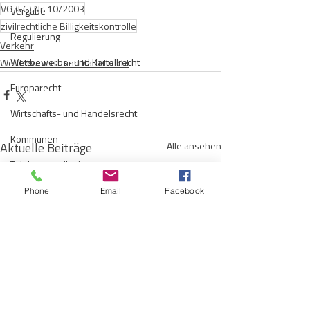
VO (EG) Nr. 10/2003
Vergabe
zivilrechtliche Billigkeitskontrolle
Regulierung
Verkehr
Wettbewerbs- und Kartellrecht
Wettbewerbs- und Kartellrecht
Europarecht
Wirtschafts- und Handelsrecht
Kommunen
Aktuelle Beiträge
Alle ansehen
Telekommunikation
Gesellschaftsrecht
Phone
Email
Facebook
E-Mobilität
Verwaltungsrecht
Allgemein
Insolvenzrecht