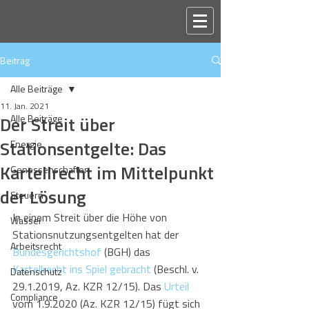
Beitrag
Alle Beiträge
11. Jan. 2021
Der Streit über
Alle Beiträge
Stationsentgelte: Das
Energie
Kartellrecht im Mittelpunkt
Genossenschaften
der Lösung
Steuern
In einem Streit über die Höhe von 
Wasser
Stationsnutzungsentgelten hat der 
Arbeitsrecht
Bundesgerichtshof
 (BGH) das 
Kartellrecht ins Spiel gebracht
 (Beschl. v. 
Datenschutz
29.1.2019, Az. KZR 12/15). Das 
Urteil
Compliance
vom 1.9.2020 (Az. KZR 12/15) fügt sich 