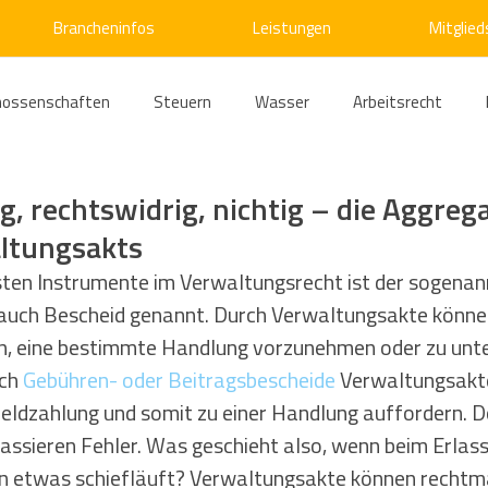
Brancheninfos
Leistungen
Mitglied
nossenschaften
Steuern
Wasser
Arbeitsrecht
ärme
Emissionshandel
Digitalisierung
Strom
E
, rechtswidrig, nichtig – die Aggreg
ltungsakts
ke
Kälte
Verkehr
Entsorgung/Abfall
Umweltrec
sten Instrumente im Verwaltungsrecht ist der sogenan
auch Bescheid genannt. Durch Verwaltungsakte könne
n, eine bestimmte Handlung vorzunehmen oder zu unter
s- und Kartellrecht
Europarecht
Wirtschafts- und Handel
ch 
Gebühren- oder Beitragsbescheide
 Verwaltungsakte,
eldzahlung und somit zu einer Handlung auffordern. 
passieren Fehler. Was geschieht also, wenn beim Erlass
ellschaftsrecht
E-Mobilität
Verwaltungsrecht
Allge
 etwas schiefläuft? Verwaltungsakte können rechtmä