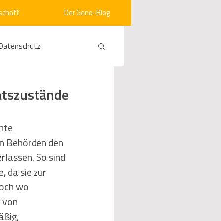
schaft
Der Geno-Blog
Datenschutz
rneuerbare Energien
atszustände
ht
Vergabe
nte 
n Behörden den 
lassen. So sind 
srecht
Kommunen
 da sie zur 
Doch wo 
 von 
mein
ßig, 