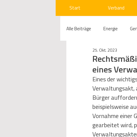
Start
Verband
Alle Beiträge
Energie
Ge
25. Okt. 2023
Compliance
Gas
W
Rechtsmäßig
eines Verwa
Beihilfenrecht
Kraftwer
Eines der wichtig
Verwaltungsakt, 
Bürger aufforder
Regulierung
Wettbewerb
beispielsweise au
Vornahme einer G
gearbeitet wird, 
Telekommunikation
Ges
Verwaltungsakten