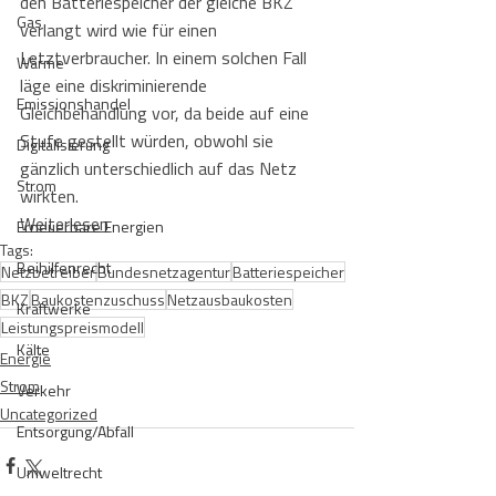
den Batteriespeicher der gleiche BKZ 
Gas
verlangt wird wie für einen 
Letztverbraucher. In einem solchen Fall 
Wärme
läge eine diskriminierende 
Emissionshandel
Gleichbehandlung vor, da beide auf eine 
Stufe gestellt würden, obwohl sie 
Digitalisierung
gänzlich unterschiedlich auf das Netz 
Strom
wirkten.
Weiterlesen
Erneuerbare Energien
Tags:
Beihilfenrecht
Netzbetreiber
Bundesnetzagentur
Batteriespeicher
BKZ
Baukostenzuschuss
Netzausbaukosten
Kraftwerke
Leistungspreismodell
Kälte
Energie
Strom
Verkehr
Uncategorized
Entsorgung/Abfall
Umweltrecht