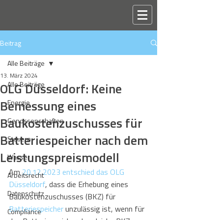
Beitrag
Alle Beiträge
13. März 2024
OLG Düsseldorf: Keine
Alle Beiträge
Bemessung eines
Energie
Baukostenzuschusses für
Genossenschaften
Batteriespeicher nach dem
Steuern
Leistungspreismodell
Wasser
Am 
20.12.2023 entschied das OLG 
Arbeitsrecht
Düsseldorf
, dass die Erhebung eines 
Datenschutz
Baukostenzuschusses (BKZ) für 
Batteriespeicher
 unzulässig ist, wenn für 
Compliance