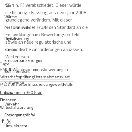
ES 1 n. F.) verabschiedet. Dieser würde 
Gas
die bisherige Fassung aus dem Jahr 2008 
Wärme
grundlegend verändern. Mit dieser 
Reform will der FAUB den Standard an die 
Emissionshandel
Entwicklungen im Bewertungsumfeld 
Digitalisierung
sowie an neue regulatorische und 
methodische Anforderungen anpassen.
Strom
Weiterlesen
Erneuerbare Energien
Tags:
KMU
IDW
Unternehmensbewertungen
Beihilfenrecht
Wirtschaftsprüfung
Unternehmenswert
Kraftwerke
Plausibilisierter Entscheidungswert
FAUB
Unternehmen 360 Grad
Kälte
Finanzen
Verkehr
Wirtschaftsprüfung
Entsorgung/Abfall
Umweltrecht