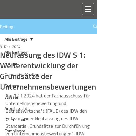
Beitrag
Alle Beiträge
9. Dez. 2024
Neufassung des IDW S 1:
Alle Beiträge
Weiterentwicklung der
Energie
Grundsätze der
Genossenschaften
Unternehmensbewertungen
Steuern
Am 7.11.2024 hat der Fachausschuss für 
Wasser
Unternehmensbewertung und 
Arbeitsrecht
Betriebswirtschaft (FAUB) des IDW den 
Entwurf einer Neufassung des IDW 
Datenschutz
Standards „Grundsätze zur Durchführung 
Compliance
von Unternehmensbewertungen“ (IDW 