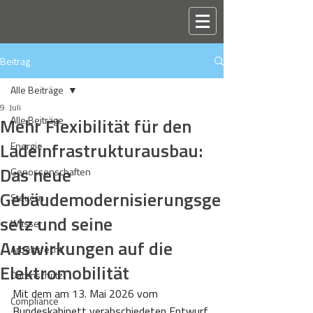
Beitrag
Alle Beiträge
9. Juli
Mehr Flexibilität für den
Alle Beiträge
Ladeinfrastrukturausbau:
Energie
Das neue
Genossenschaften
Gebäudemodernisierungsge
Steuern
setz und seine
Wasser
Auswirkungen auf die
Arbeitsrecht
Elektromobilität
Datenschutz
Mit dem am 13. Mai 2026 vom 
Compliance
Bundeskabinett verabschiedeten Entwurf 