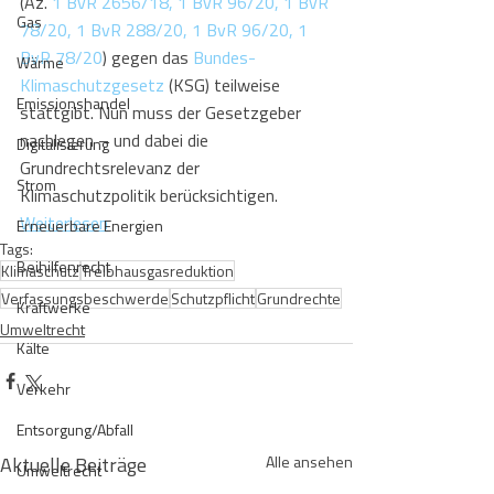
(Az. 
1 BvR 2656/18, 1 BvR 96/20, 1 BvR 
Gas
78/20, 1 BvR 288/20, 1 BvR 96/20, 1 
BvR 78/20
) gegen das 
Bundes-
Wärme
Klimaschutzgesetz
 (KSG) teilweise 
Emissionshandel
stattgibt. Nun muss der Gesetzgeber 
nachlegen – und dabei die 
Digitalisierung
Grundrechtsrelevanz der 
Strom
Klimaschutzpolitik berücksichtigen. 
Weiterlesen
Erneuerbare Energien
Tags:
Beihilfenrecht
Klimaschutz
Treibhausgasreduktion
Verfassungsbeschwerde
Schutzpflicht
Grundrechte
Kraftwerke
Umweltrecht
Kälte
Verkehr
Entsorgung/Abfall
Aktuelle Beiträge
Alle ansehen
Umweltrecht