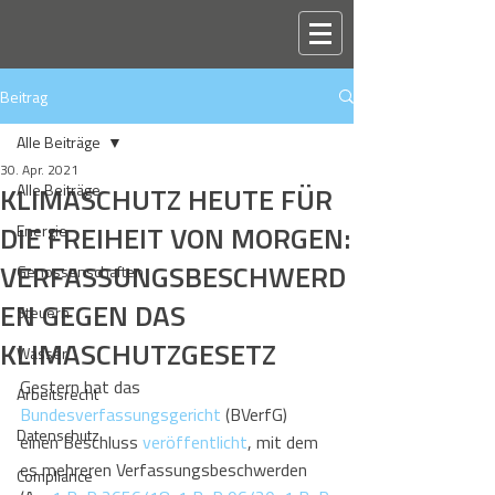
Beitrag
Alle Beiträge
30. Apr. 2021
KLIMASCHUTZ HEUTE FÜR
Alle Beiträge
DIE FREIHEIT VON MORGEN:
Energie
VERFASSUNGSBESCHWERD
Genossenschaften
EN GEGEN DAS
Steuern
KLIMASCHUTZGESETZ
Wasser
Gestern hat das 
Arbeitsrecht
Bundesverfassungsgericht
 (BVerfG) 
Datenschutz
einen Beschluss 
veröffentlicht
, mit dem 
es mehreren Verfassungsbeschwerden 
Compliance