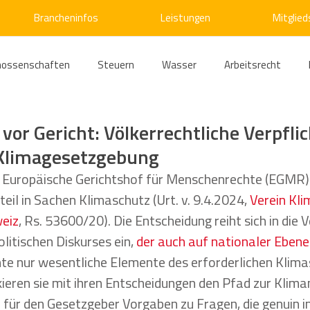
Brancheninfos
Leistungen
Mitglied
nossenschaften
Steuern
Wasser
Arbeitsrecht
ärme
Emissionshandel
Digitalisierung
Strom
E
 vor Gericht: Völkerrechtliche Verpfli
Klimagesetzgebung
ke
Kälte
Verkehr
Entsorgung/Abfall
Umweltrec
er Europäische Gerichtshof für Menschenrechte (EGMR) 
il in Sachen Klimaschutz (Urt. v. 9.4.2024, 
Verein Kli
weiz
, Rs. 53600/20). Die Entscheidung reiht sich in die 
s- und Kartellrecht
Europarecht
Wirtschafts- und Handel
litischen Diskurses ein, 
der auch auf nationaler Ebene
hte nur wesentliche Elemente des erforderlichen Klima
ieren sie mit ihren Entscheidungen den Pfad zur Klima
ellschaftsrecht
E-Mobilität
Verwaltungsrecht
Allge
 für den Gesetzgeber Vorgaben zu Fragen, die genuin i