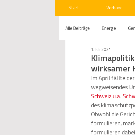
Start
Verband
Alle Beiträge
Energie
Ge
1. Juli 2024
Compliance
Gas
W
Klimapolitik
wirksamer 
Beihilfenrecht
Kraftwer
Im April fällte d
wegweisendes Urte
Schweiz u.a. Sch
Regulierung
Wettbewerb
des klimaschutzpo
Obwohl die Geric
formulieren, mark
Telekommunikation
Ges
formulieren dabei