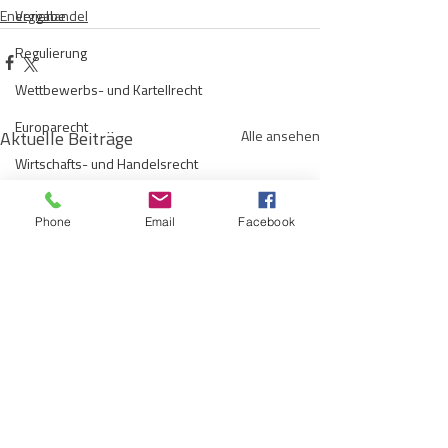
Energiehandel
Vergabe
Regulierung
Wettbewerbs- und Kartellrecht
Europarecht
Aktuelle Beiträge
Alle ansehen
Wirtschafts- und Handelsrecht
Kommunen
Phone
Email
Facebook
Telekommunikation
Gesellschaftsrecht
E-Mobilität
Verwaltungsrecht
Allgemein
Insolvenzrecht
Vom vorbereitenden zum
BauGB-Novelle: 