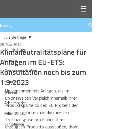
Beitrag
Alle Beiträge
29. Aug. 2023
Klimaneutralitätspläne für
Alle Beiträge
Anlagen im EU-ETS:
Energie
Konsultation noch bis zum
Genossenschaften
1.9.2023
Steuern
Unternehmen mit Anlagen, die im 
Wasser
unionsweiten Vergleich innerhalb ihrer 
Arbeitsrecht
Produktsparte zu den 20 Prozent der 
Anlagen gehören, die die meisten 
Datenschutz
Treibhausgase pro Einheit ihres 
Compliance
erzeugten Produkts ausstoßen, droht 