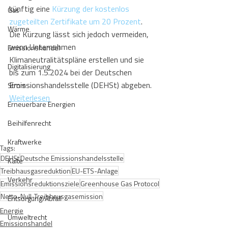
künftig eine 
Kürzung der kostenlos 
Gas
zugeteilten Zertifikate um 20 Prozent
. 
Wärme
Die Kürzung lässt sich jedoch vermeiden, 
wenn Unternehmen 
Emissionshandel
Klimaneutralitätspläne erstellen und sie 
Digitalisierung
bis zum 1.5.2024 bei der Deutschen 
Emissionshandelsstelle (DEHSt) abgeben.
Strom
Weiterlesen
Erneuerbare Energien
Beihilfenrecht
Kraftwerke
Tags:
DEHSt
Deutsche Emissionshandelsstelle
Kälte
Treibhausgasreduktion
EU-ETS-Anlage
Verkehr
Emissionsreduktionsziele
Greenhouse Gas Protocol
Netto-Null-Treibhausgasemission
Entsorgung/Abfall
Energie
Umweltrecht
Emissionshandel