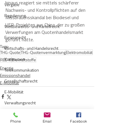
hinaus reagiert sie mittels schärferer 
Vergabe
Nachweis- und Kontrollpflichten auf den 
Regulierung
Missbrauchsskandal bei Biodiesel und 
UER-Projekten aus China, der zu großen 
Wettbewerbs- und Kartellrecht
Verwerfungen am Quotenhandelsmarkt 
Europarecht
geführt hatte.
Tags:
Wirtschafts- und Handelsrecht
THG-Quote
THG-Quotenvermarktung
Elektromobiliät
Kommunen
RED III
Biokraftstoffe
Energie
Telekommunikation
Emissionshandel
Gesellschaftsrecht
E-Mobilität
E-Mobilität
Verwaltungsrecht
Allgemein
Aktuelle Beiträge
Alle ansehen
Phone
Email
Facebook
Insolvenzrecht