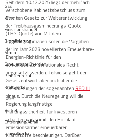
Seit dem 10.12.2025 liegt der mehrfach 
Gas
verschobene Kabinettsbeschluss zum 
Zweiten Gesetz zur Weiterentwicklung 
Wärme
der Treibhausgasminderungs-Quote 
Emissionshandel
(THG-Quote) vor. Mit dem 
Digitalisierung
Regelungsvorhaben sollen die Vorgaben 
der im Jahr 2023 novellierten Erneuerbare-
Strom
Energien-Richtlinie für den 
Erneuerbare Energien
Verkehrssektor in nationales Recht 
umgesetzt werden. Teilweise geht der 
Beihilfenrecht
Gesetzentwurf aber auch über die 
Kraftwerke
Anforderungen der sogenannten 
RED III
hinaus. Durch die Neuregelung will die 
Kälte
Regierung langfristige 
Verkehr
Planungssicherheit für Investoren 
schaffen und somit den Hochlauf 
Entsorgung/Abfall
emissionsarmer erneuerbarer 
Umweltrecht
Kraftstoffe beschleunigen. Darüber 