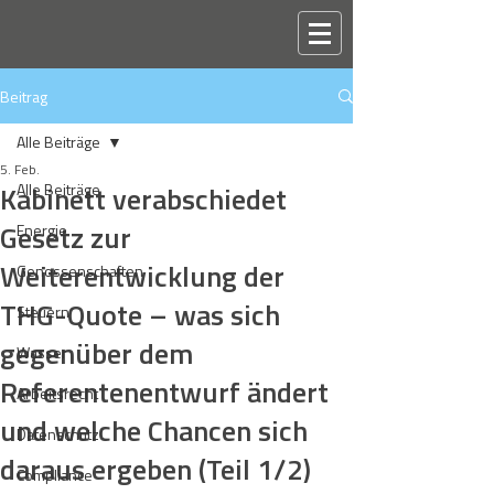
Beitrag
Alle Beiträge
5. Feb.
Kabinett verabschiedet
Alle Beiträge
Gesetz zur
Energie
Weiterentwicklung der
Genossenschaften
THG-Quote – was sich
Steuern
gegenüber dem
Wasser
Referentenentwurf ändert
Arbeitsrecht
und welche Chancen sich
Datenschutz
daraus ergeben (Teil 1/2)
Compliance