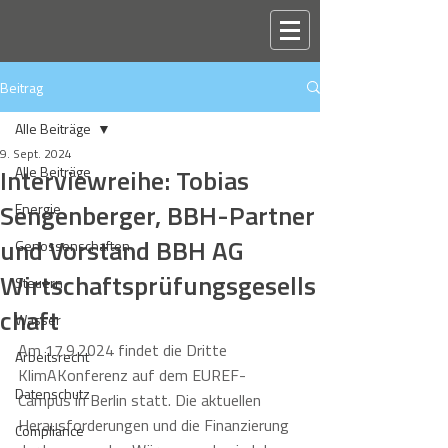
Beitrag
Alle Beiträge
9. Sept. 2024
Interviewreihe: Tobias
Alle Beiträge
Sengenberger, BBH-Partner
Energie
und Vorstand BBH AG
Genossenschaften
Wirtschaftsprüfungsgesells
Steuern
chaft
Wasser
Am 17.9.2024 findet die Dritte 
Arbeitsrecht
KlimAKonferenz auf dem EUREF-
Datenschutz
Campus in Berlin statt. Die aktuellen 
Herausforderungen und die Finanzierung 
Compliance