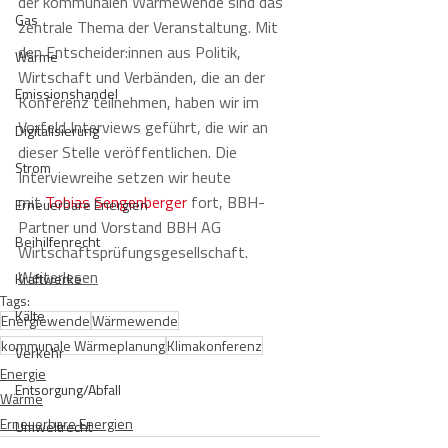
der kommunalen Wärmewende sind das 
Gas
zentrale Thema der Veranstaltung. Mit 
den Entscheider:innen aus Politik, 
Wärme
Wirtschaft und Verbänden, die an der 
Emissionshandel
Konferenz teilnehmen, haben wir im 
Vorfeld Interviews geführt, die wir an 
Digitalisierung
dieser Stelle veröffentlichen. Die 
Strom
Interviewreihe setzen wir heute 
mit 
Tobias Sengenberger
 fort, BBH-
Erneuerbare Energien
Partner und Vorstand BBH AG 
Beihilfenrecht
Wirtschaftsprüfungsgesellschaft.
Weiterlesen
Kraftwerke
Tags:
Kälte
Energiewende
Wärmewende
kommunale Wärmeplanung
Klimakonferenz
Verkehr
Energie
Entsorgung/Abfall
Wärme
Erneuerbare Energien
Umweltrecht