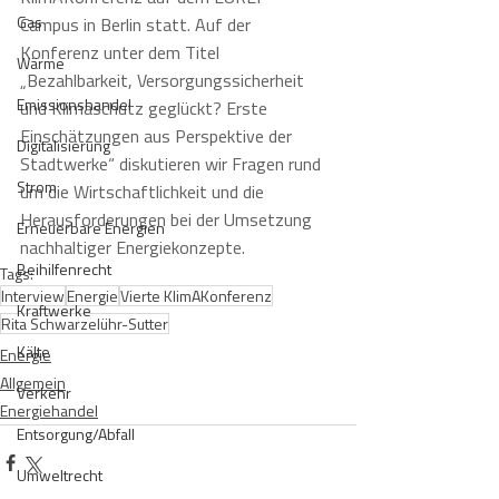
Gas
Campus in Berlin statt. Auf der 
Konferenz unter dem Titel 
Wärme
„Bezahlbarkeit, Versorgungssicherheit 
Emissionshandel
und Klimaschutz geglückt? Erste 
Einschätzungen aus Perspektive der 
Digitalisierung
Stadtwerke“ diskutieren wir Fragen rund 
Strom
um die Wirtschaftlichkeit und die 
Herausforderungen bei der Umsetzung 
Erneuerbare Energien
nachhaltiger Energiekonzepte.
Beihilfenrecht
Tags:
Interview
Energie
Vierte KlimAKonferenz
Kraftwerke
Rita Schwarzelühr-Sutter
Kälte
Energie
Allgemein
Verkehr
Energiehandel
Entsorgung/Abfall
Umweltrecht