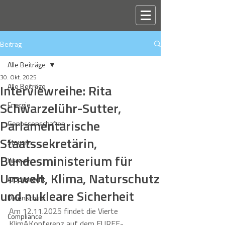
Beitrag
Alle Beiträge
30. Okt. 2025
Interviewreihe: Rita
Alle Beiträge
Schwarzelühr-Sutter,
Energie
Parlamentarische
Genossenschaften
Staatssekretärin,
Steuern
Bundesministerium für
Wasser
Umwelt, Klima, Naturschutz
Arbeitsrecht
und nukleare Sicherheit
Datenschutz
Am 12.11.2025 findet die Vierte 
Compliance
KlimAKonferenz auf dem EUREF-