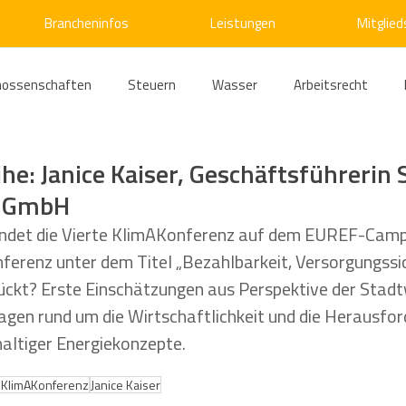
Brancheninfos
Leistungen
Mitglied
nossenschaften
Steuern
Wasser
Arbeitsrecht
ärme
Emissionshandel
Digitalisierung
Strom
E
ihe: Janice Kaiser, Geschäftsführerin
g GmbH
ke
Kälte
Verkehr
Entsorgung/Abfall
Umweltrec
ndet die Vierte KlimAKonferenz auf dem EUREF-Campus
nferenz unter dem Titel „Bezahlbarkeit, Versorgungssi
ückt? Erste Einschätzungen aus Perspektive der Stadt
s- und Kartellrecht
Europarecht
Wirtschafts- und Handel
ragen rund um die Wirtschaftlichkeit und die Herausfor
ltiger Energiekonzepte.
ellschaftsrecht
E-Mobilität
Verwaltungsrecht
Allge
e KlimAKonferenz
Janice Kaiser