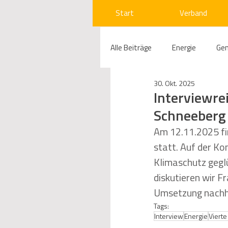
Start
Verband
Alle Beiträge
Energie
Ge
30. Okt. 2025
Compliance
Gas
W
Interviewre
Schneeber
Beihilfenrecht
Kraftwer
Am 12.11.2025 fi
statt. Auf der Ko
Klimaschutz gegl
Regulierung
Wettbewerb
diskutieren wir F
Umsetzung nachha
Tags:
Telekommunikation
Ges
Interview
Energie
Viert