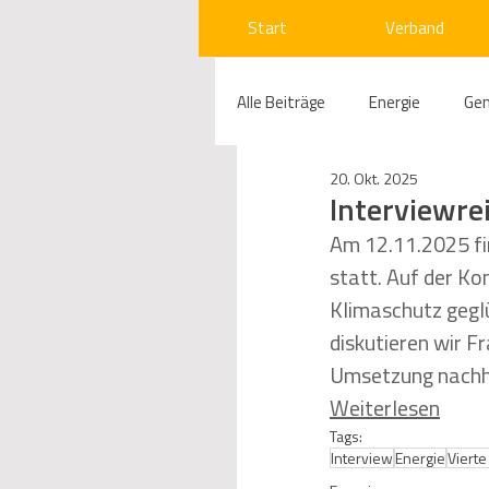
Start
Verband
Alle Beiträge
Energie
Ge
20. Okt. 2025
Compliance
Gas
W
Interviewre
Am 12.11.2025 fi
statt. Auf der Ko
Beihilfenrecht
Kraftwer
Klimaschutz gegl
diskutieren wir F
Regulierung
Wettbewerb
Umsetzung nachha
Weiterlesen
Tags:
Telekommunikation
Ges
Interview
Energie
Viert