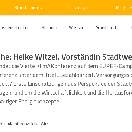
Brancheninfos
Leistungen
Mitglied
nossenschaften
Steuern
Wasser
Arbeitsrecht
ärme
Emissionshandel
Digitalisierung
Strom
E
ihe: Heike Witzel, Vorständin Stadtw
ndet die Vierte KlimAKonferenz auf dem EUREF-Campus
nferenz unter dem Titel „Bezahlbarkeit, Versorgungssi
ke
Kälte
Verkehr
Entsorgung/Abfall
Umweltrec
ückt? Erste Einschätzungen aus Perspektive der Stadt
ragen rund um die Wirtschaftlichkeit und die Herausfor
s- und Kartellrecht
Europarecht
Wirtschafts- und Handel
ltiger Energiekonzepte.
ellschaftsrecht
E-Mobilität
Verwaltungsrecht
Allge
e KlimAKonferenz
Heike Witzel