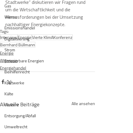
Stadtwerke“ diskutieren wir Fragen rund 
Gas
um die Wirtschaftlichkeit und die 
Herausforderungen bei der Umsetzung 
Wärme
nachhaltiger Energiekonzepte.
Emissionshandel
Tags:
Interview
Energie
Vierte KlimAKonferenz
Digitalisierung
Bernhard Büllmann
Strom
Energie
Allgemein
Erneuerbare Energien
Energiehandel
Beihilfenrecht
Kraftwerke
Kälte
Aktuelle Beiträge
Alle ansehen
Verkehr
Entsorgung/Abfall
Umweltrecht