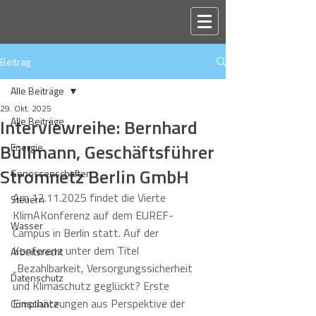
Beitrag
Alle Beiträge
29. Okt. 2025
Interviewreihe: Bernhard
Alle Beiträge
Büllmann, Geschäftsführer
Energie
Stromnetz Berlin GmbH
Genossenschaften
Am 12.11.2025 findet die Vierte 
Steuern
KlimAKonferenz auf dem EUREF-
Wasser
Campus in Berlin statt. Auf der 
Konferenz unter dem Titel 
Arbeitsrecht
„Bezahlbarkeit, Versorgungssicherheit 
Datenschutz
und Klimaschutz geglückt? Erste 
Einschätzungen aus Perspektive der 
Compliance