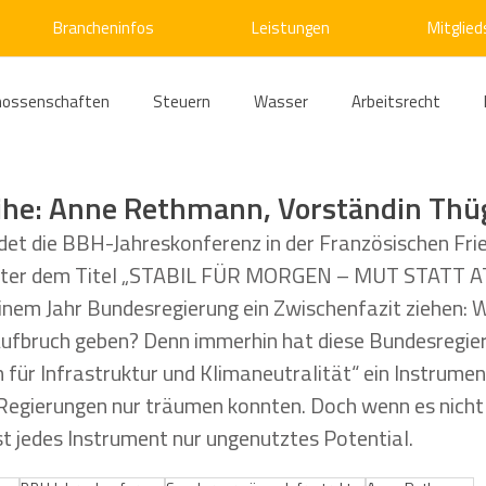
Brancheninfos
Leistungen
Mitglied
nossenschaften
Steuern
Wasser
Arbeitsrecht
ärme
Emissionshandel
Digitalisierung
Strom
E
ihe: Anne Rethmann, Vorständin Thü
et die BBH-Jahreskonferenz in der Französischen Frie
. Unter dem Titel „STABIL FÜR MORGEN – MUT STATT
ke
Kälte
Verkehr
Entsorgung/Abfall
Umweltrec
inem Jahr Bundesregierung ein Zwischenfazit ziehen: W
 Aufbruch geben? Denn immerhin hat diese Bundesregie
s- und Kartellrecht
Europarecht
Wirtschafts- und Handel
ür Infrastruktur und Klimaneutralität“ ein Instrumen
Regierungen nur träumen konnten. Doch wenn es nicht 
ist jedes Instrument nur ungenutztes Potential.
ellschaftsrecht
E-Mobilität
Verwaltungsrecht
Allge