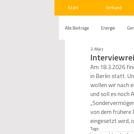
Start
Verband
Alle Beiträge
Energie
Ge
3. März
Compliance
Gas
W
Interviewre
Am 18.3.2026 find
in Berlin statt
Beihilfenrecht
Kraftwer
wollen wir nach e
und soll es noch
Regulierung
Wettbewerb
„Sondervermögen f
von dem frühere 
eingesetzt wird, 
Telekommunikation
Ges
Tags: