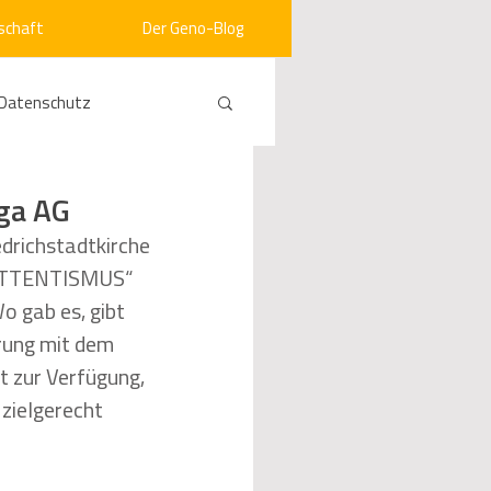
schaft
Der Geno-Blog
Datenschutz
rneuerbare Energien
ga AG
drichstadtkirche 
 ATTENTISMUS“ 
ht
Vergabe
o gab es, gibt 
rung mit dem 
srecht
Kommunen
t zur Verfügung, 
zielgerecht 
mein