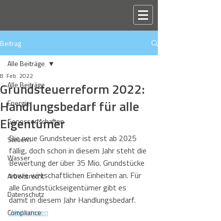
Beitrag
Alle Beiträge
8. Feb. 2022
Grundsteuerreform 2022:
Alle Beiträge
Handlungsbedarf für alle
Energie
Eigentümer
Genossenschaften
Die neue Grundsteuer ist erst ab 2025 
Steuern
fällig, doch schon in diesem Jahr steht die 
Wasser
Bewertung der über 35 Mio. Grundstücke 
sowie wirtschaftlichen Einheiten an. Für 
Arbeitsrecht
alle Grundstückseigentümer gibt es 
Datenschutz
damit in diesem Jahr Handlungsbedarf.
Weiterlesen
Compliance