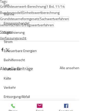
Tags:
Gas
Grundsteuerwert-Berechnung
1 BvL 11/14
Bundesmodell
Einheitswertberechnung
Wärme
Grundsteuerreformgesetz
Sachwertverfahren
Emissionshandel
vereinfachtes Ertragswertverfahren
Steuern
Digitalisierung
Verfassungsrecht
Strom
Erneuerbare Energien
Beihilfenrecht
Aktuelle Beiträge
Alle ansehen
Kraftwerke
Kälte
Verkehr
Entsorgung/Abfall
Umweltrecht