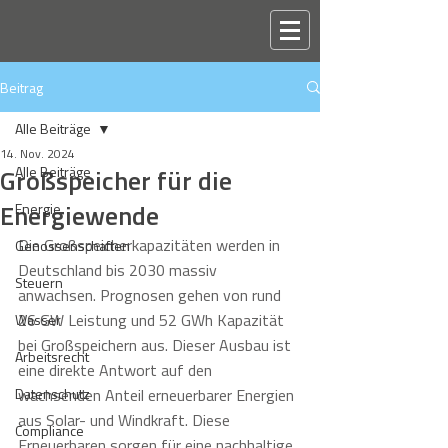
Beitrag
Alle Beiträge
14. Nov. 2024
Großspeicher für die
Alle Beiträge
Energiewende
Energie
Die Großspeicherkapazitäten werden in 
Genossenschaften
Deutschland bis 2030 massiv 
Steuern
anwachsen. Prognosen gehen von rund 
26 GW Leistung und 52 GWh Kapazität 
Wasser
bei Großspeichern aus. Dieser Ausbau ist 
Arbeitsrecht
eine direkte Antwort auf den 
Datenschutz
wachsenden Anteil erneuerbarer Energien 
aus Solar- und Windkraft. Diese 
Compliance
Erneuerbaren sorgen für eine nachhaltige 