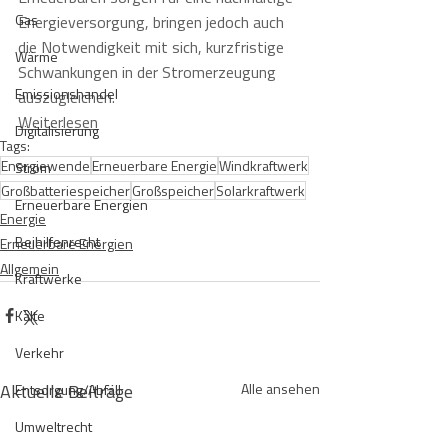
Gas
Energieversorgung, bringen jedoch auch 
die Notwendigkeit mit sich, kurzfristige 
Wärme
Schwankungen in der Stromerzeugung 
Emissionshandel
auszugleichen.
Weiterlesen
Digitalisierung
Tags:
Energiewende
Erneuerbare Energie
Windkraftwerk
Strom
Großbatteriespeicher
Großspeicher
Solarkraftwerk
Erneuerbare Energien
Energie
Beihilfenrecht
Erneuerbare Energien
Allgemein
Kraftwerke
Kälte
Verkehr
Aktuelle Beiträge
Alle ansehen
Entsorgung/Abfall
Umweltrecht