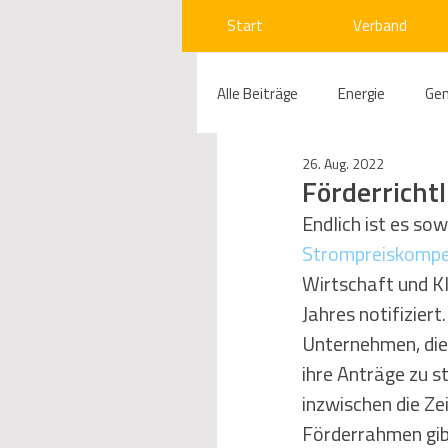
Start
Verband
Alle Beiträge
Energie
Ge
26. Aug. 2022
Compliance
Gas
W
Förderricht
Endlich ist es sowe
Strompreiskompen
Beihilfenrecht
Kraftwer
Wirtschaft und K
Jahres notifiziert
Regulierung
Wettbewerb
Unternehmen, die 
ihre Anträge zu s
inzwischen die Z
Telekommunikation
Ges
Förderrahmen gib