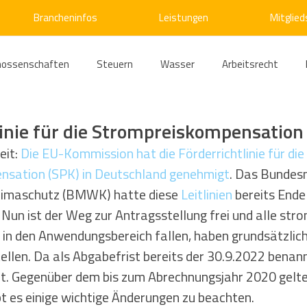
Brancheninfos
Leistungen
Mitglied
nossenschaften
Steuern
Wasser
Arbeitsrecht
ärme
Emissionshandel
Digitalisierung
Strom
E
linie für die Strompreiskompensatio
it: 
Die EU-Kommission hat die Förderrichtlinie für die 
sation (SPK) in Deutschland genehmigt
. Das Bundesm
ke
Kälte
Verkehr
Entsorgung/Abfall
Umweltrec
limaschutz (BMWK) hatte diese 
Leitlinien
 bereits End
. Nun ist der Weg zur Antragsstellung frei und alle str
s- und Kartellrecht
Europarecht
Wirtschafts- und Handel
in den Anwendungsbereich fallen, haben grundsätzlich 
tellen. Da als Abgabefrist bereits der 30.9.2022 benan
eit. Gegenüber dem bis zum Abrechnungsjahr 2020 gelt
ellschaftsrecht
E-Mobilität
Verwaltungsrecht
Allge
t es einige wichtige Änderungen zu beachten.