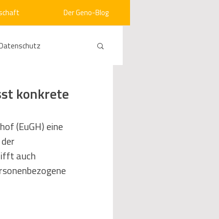
schaft
Der Geno-Blog
Datenschutz
rneuerbare Energien
st konkrete
ht
Vergabe
hof (EuGH) eine 
der 
ifft auch 
srecht
Kommunen
personenbezogene 
mein