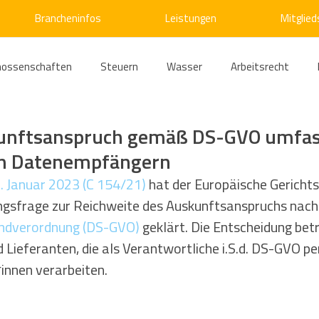
Brancheninfos
Leistungen
Mitglied
nossenschaften
Steuern
Wasser
Arbeitsrecht
ärme
Emissionshandel
Digitalisierung
Strom
E
unftsanspruch gemäß DS-GVO umfas
von Datenempfängern
ke
Kälte
Verkehr
Entsorgung/Abfall
Umweltrec
. Januar 2023 (C 154/21)
 hat der Europäische Gerichts
ngsfrage zur Reichweite des Auskunftsanspruchs nach 
ndverordnung (DS-GVO)
 geklärt. Die Entscheidung betr
s- und Kartellrecht
Europarecht
Wirtschafts- und Handel
 Lieferanten, die als Verantwortliche i.S.d. DS-GVO 
innen verarbeiten.
ellschaftsrecht
E-Mobilität
Verwaltungsrecht
Allge