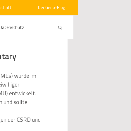
schaft
Der Geno-Blog
Datenschutz
rneuerbare Energien
ntary
ht
Vergabe
SMEs) wurde im 
williger 
U) entwickelt. 
srecht
Kommunen
 und sollte 
gen der CSRD und 
mein