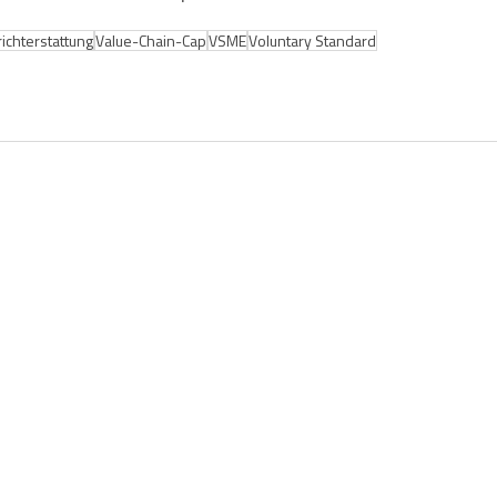
ichterstattung
Value-Chain-Cap
VSME
Voluntary Standard