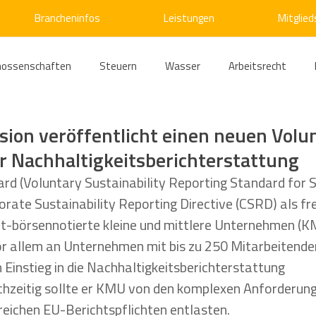
Brancheninfos
Leistungen
Mitglied
nossenschaften
Steuern
Wasser
Arbeitsrecht
ärme
Emissionshandel
Digitalisierung
Strom
E
on veröffentlicht einen neuen Volu
r Nachhaltigkeitsberichterstattung
ke
Kälte
Verkehr
Entsorgung/Abfall
Umweltrec
d (Voluntary Sustainability Reporting Standard for 
ate Sustainability Reporting Directive (CSRD) als frei
ht-börsennotierte kleine und mittlere Unternehmen (KM
s- und Kartellrecht
Europarecht
Wirtschafts- und Handel
vor allem an Unternehmen mit bis zu 250 Mitarbeitenden
 Einstieg in die Nachhaltigkeitsberichterstattung 
ichzeitig sollte er KMU von den komplexen Anforderun
ellschaftsrecht
E-Mobilität
Verwaltungsrecht
Allge
eichen EU-Berichtspflichten entlasten. 