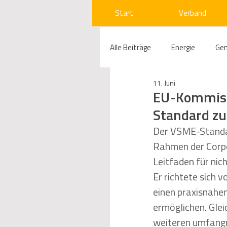
Start
Verband
Alle Beiträge
Energie
Ge
11. Juni
Compliance
Gas
W
EU-Kommissi
Standard zu
Beihilfenrecht
Kraftwer
Der VSME-Standar
Rahmen der Corpor
Leitfaden für nic
Regulierung
Wettbewerb
Er richtete sich 
einen praxisnahen
ermöglichen. Gle
Telekommunikation
Ges
weiteren umfangr