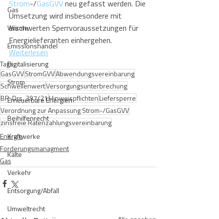
Strom
-/
GasGVV
 neu gefasst werden. Die 
Gas
Umsetzung wird insbesondere mit 
erschwerten Sperrvoraussetzungen für 
Wärme
Energielieferanten einhergehen. 
Emissionshandel
Weiterlesen
Tags:
Digitalisierung
GasGVV
StromGVV
Abwendungsvereinbarung
Strom
Schwellenwert
Versorgungsunterbrechung
BR-Drs. 397/21
Hinweispflichten
Liefersperre
Erneuerbare Energien
Verordnung zur Anpassung Strom-/GasGVV
Beihilfenrecht
zinsfreie Ratenzahlungsvereinbarung
Energie
Kraftwerke
Forderungsmanagment
Kälte
Gas
Verkehr
Entsorgung/Abfall
Umweltrecht