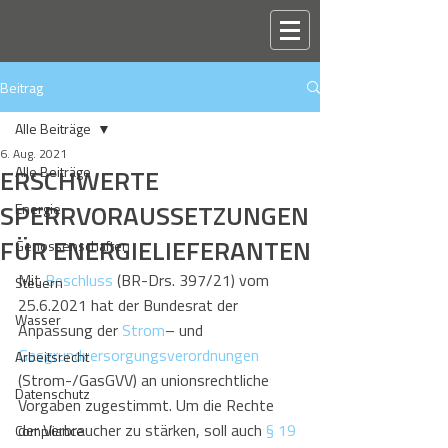
Beitrag
Alle Beiträge
6. Aug. 2021
ERSCHWERTE
Alle Beiträge
SPERRVORAUSSETZUNGEN
Energie
FÜR ENERGIELIEFERANTEN
Genossenschaften
Mit 
Beschluss
 (BR-Drs. 397/21) vom 
Steuern
25.6.2021 hat der Bundesrat der 
Wasser
Anpassung der 
Strom
– und 
Gasgrundversorgungsverordnungen
Arbeitsrecht
(Strom-/GasGVV) an unionsrechtliche 
Datenschutz
Vorgaben zugestimmt. Um die Rechte 
der Verbraucher zu stärken, soll auch 
§ 19 
Compliance