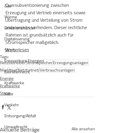
Quersubventionierung zwischen 
Gas
Erzeugung und Vertrieb einerseits sowie 
Wärme
Übertragung und Verteilung von Strom 
andererseits verhindern. Dieser rechtliche 
Emissionshandel
Rahmen ist grundsätzlich auch für 
Digitalisierung
Stromspeicher maßgeblich.
Weiterlesen
Strom
Tags:
Erneuerbare Energien
Netzbetreiber
Stromspeicher
Erzeugungsanlagen
Markttest
Netzbetrieb
Verbrauchsanlagen
Beihilfenrecht
Energie
Kraftwerke
Kraftwerke
Strom
Kälte
Verkehr
Entsorgung/Abfall
Umweltrecht
Aktuelle Beiträge
Alle ansehen