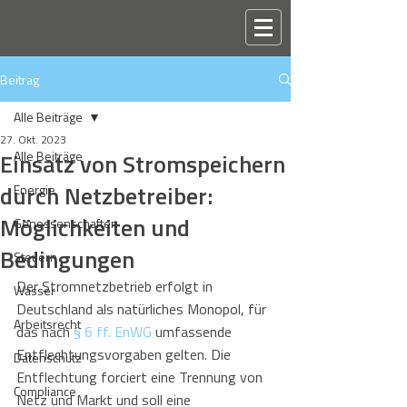
Beitrag
Alle Beiträge
27. Okt. 2023
Einsatz von Stromspeichern
Alle Beiträge
durch Netzbetreiber:
Energie
Möglichkeiten und
Genossenschaften
Bedingungen
Steuern
Der Stromnetzbetrieb erfolgt in 
Wasser
Deutschland als natürliches Monopol, für 
Arbeitsrecht
das nach 
§ 6 ff. EnWG
 umfassende 
Entflechtungsvorgaben gelten. Die 
Datenschutz
Entflechtung forciert eine Trennung von 
Compliance
Netz und Markt und soll eine 