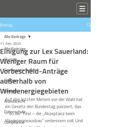
Beitrag
Alle Beiträge
11. Feb. 2025
Einigung zur Lex Sauerland:
Alle Beiträge
Weniger Raum für
Energie
Vorbescheid-Anträge
Genossenschaften
außerhalb von
Steuern
Windenergiegebieten
Wasser
Auf den letzten Metern vor der Wahl hat 
Arbeitsrecht
ein Gesetz den Bundestag passiert, das 
Datenschutz
– so der Titel – die „Akzeptanz beim 
Windenergieausbau“ verbessern soll. Und 
Compliance