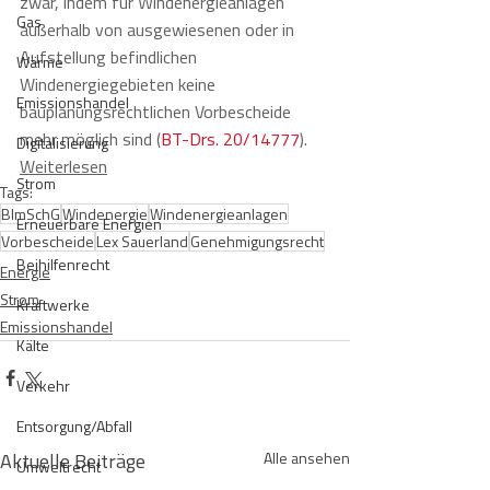
zwar, indem für Windenergieanlagen 
Gas
außerhalb von ausgewiesenen oder in 
Aufstellung befindlichen 
Wärme
Windenergiegebieten keine 
Emissionshandel
bauplanungsrechtlichen Vorbescheide 
mehr möglich sind (
BT-Drs. 20/14777
).
Digitalisierung
Weiterlesen
Strom
Tags:
BImSchG
Windenergie
Windenergieanlagen
Erneuerbare Energien
Vorbescheide
Lex Sauerland
Genehmigungsrecht
Beihilfenrecht
Energie
Strom
Kraftwerke
Emissionshandel
Kälte
Verkehr
Entsorgung/Abfall
Aktuelle Beiträge
Alle ansehen
Umweltrecht