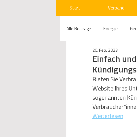
Start
Verband
Alle Beiträge
Energie
Ge
20. Feb. 2023
Compliance
Gas
W
Einfach und
Kündigungs
Beihilfenrecht
Kraftwer
Bieten Sie Verbra
Website Ihres Un
sogenannten Künd
Regulierung
Wettbewerb
Verbraucher*innen,
Weiterlesen
Telekommunikation
Ges