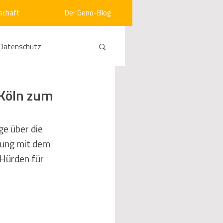
schaft
Der Geno-Blog
Datenschutz
rneuerbare Energien
 Köln zum
ht
Vergabe
e über die 
ung mit dem 
Hürden für 
srecht
Kommunen
mein