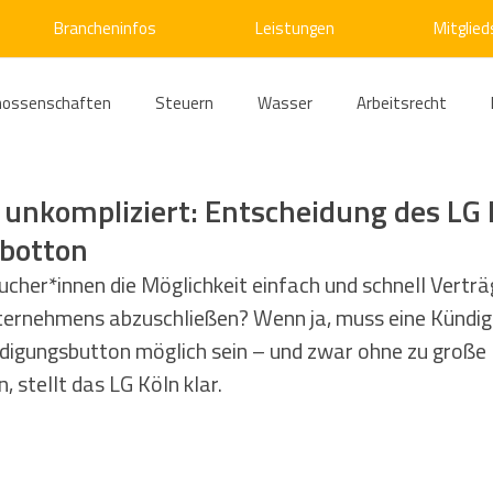
Brancheninfos
Leistungen
Mitglied
nossenschaften
Steuern
Wasser
Arbeitsrecht
ärme
Emissionshandel
Digitalisierung
Strom
E
 unkompliziert: Entscheidung des LG
botton
ke
Kälte
Verkehr
Entsorgung/Abfall
Umweltrec
ucher*innen die Möglichkeit einfach und schnell Verträg
ternehmens abzuschließen? Wenn ja, muss eine Kündig
igungsbutton möglich sein – und zwar ohne zu große 
s- und Kartellrecht
Europarecht
Wirtschafts- und Handel
 stellt das LG Köln klar.
ellschaftsrecht
E-Mobilität
Verwaltungsrecht
Allge