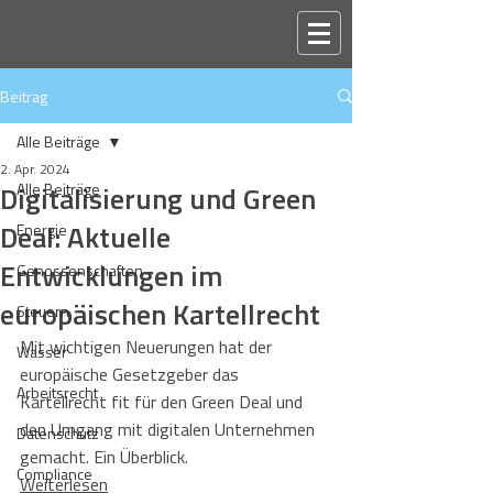
Beitrag
Alle Beiträge
2. Apr. 2024
Digitalisierung und Green
Alle Beiträge
Deal: Aktuelle
Energie
Entwicklungen im
Genossenschaften
europäischen Kartellrecht
Steuern
Mit wichtigen Neuerungen hat der 
Wasser
europäische Gesetzgeber das 
Arbeitsrecht
Kartellrecht fit für den Green Deal und 
den Umgang mit digitalen Unternehmen 
Datenschutz
gemacht. Ein Überblick.
Compliance
Weiterlesen