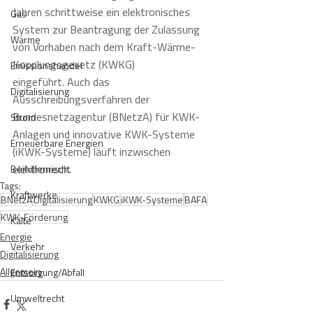
Jahren schrittweise ein elektronisches 
Gas
System zur Beantragung der Zulassung 
Wärme
von Vorhaben nach dem Kraft-Wärme-
Kopplungsgesetz (KWKG) 
Emissionshandel
eingeführt. Auch das 
Digitalisierung
Ausschreibungsverfahren der 
Bundesnetzagentur (BNetzA) für KWK-
Strom
Anlagen und innovative KWK-Systeme 
Erneuerbare Energien
(iKWK-Systeme) läuft inzwischen 
elektronisch. 
Beihilfenrecht
Tags:
Kraftwerke
BNetzA
Digitalisierung
KWKG
iKWK-Systeme
BAFA
KWK-Förderung
Kälte
Energie
Verkehr
Digitalisierung
Allgemein
Entsorgung/Abfall
Umweltrecht