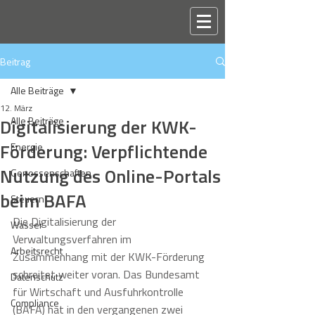
Beitrag
Alle Beiträge
12. März
Digitalisierung der KWK-
Alle Beiträge
Förderung: Verpflichtende
Energie
Nutzung des Online-Portals
Genossenschaften
beim BAFA
Steuern
Die Digitalisierung der 
Wasser
Verwaltungsverfahren im 
Arbeitsrecht
Zusammenhang mit der KWK-Förderung 
schreitet weiter voran. Das Bundesamt 
Datenschutz
für Wirtschaft und Ausfuhrkontrolle 
Compliance
(BAFA) hat in den vergangenen zwei 