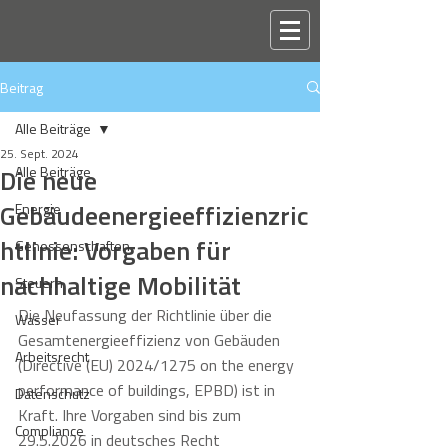
Beitrag
Alle Beiträge
25. Sept. 2024
Die neue
Alle Beiträge
Gebäudeenergieeffizienzric
Energie
htlinie: Vorgaben für
Genossenschaften
nachhaltige Mobilität
Steuern
Die Neufassung der Richtlinie über die 
Wasser
Gesamtenergieeffizienz von Gebäuden 
Arbeitsrecht
(Directive (EU) 2024/1275 on the energy 
performance of buildings, EPBD) ist in 
Datenschutz
Kraft. Ihre Vorgaben sind bis zum 
Compliance
29.5.2026 in deutsches Recht 