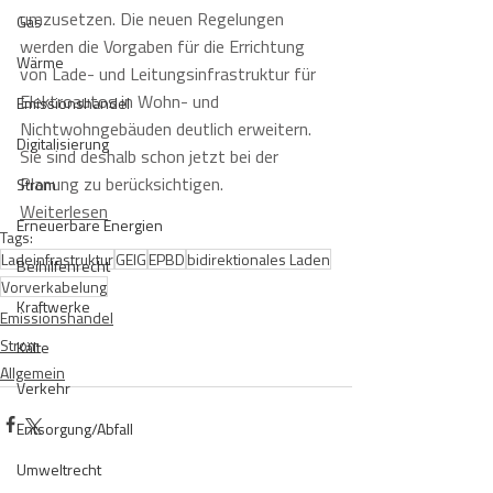
umzusetzen. Die neuen Regelungen 
Gas
werden die Vorgaben für die Errichtung 
Wärme
von Lade- und Leitungsinfrastruktur für 
Elektroautos in Wohn- und 
Emissionshandel
Nichtwohngebäuden deutlich erweitern. 
Digitalisierung
Sie sind deshalb schon jetzt bei der 
Planung zu berücksichtigen.
Strom
Weiterlesen
Erneuerbare Energien
Tags:
Ladeinfrastruktur
GEIG
EPBD
bidirektionales Laden
Beihilfenrecht
Vorverkabelung
Kraftwerke
Emissionshandel
Strom
Kälte
Allgemein
Verkehr
Entsorgung/Abfall
Umweltrecht