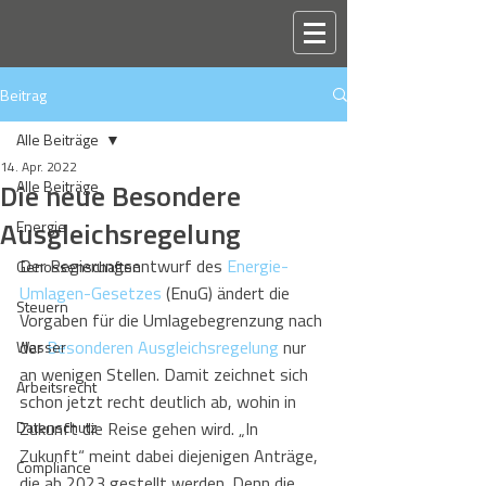
Beitrag
Alle Beiträge
14. Apr. 2022
Die neue Besondere
Alle Beiträge
Ausgleichsregelung
Energie
Der Regierungsentwurf des 
Energie-
Genossenschaften
Umlagen-Gesetzes
 (EnuG) ändert die 
Steuern
Vorgaben für die Umlagebegrenzung nach 
der 
Besonderen Ausgleichsregelung
 nur 
Wasser
an wenigen Stellen. Damit zeichnet sich 
Arbeitsrecht
schon jetzt recht deutlich ab, wohin in 
Datenschutz
Zukunft die Reise gehen wird. „In 
Zukunft“ meint dabei diejenigen Anträge, 
Compliance
die ab 2023 gestellt werden. Denn die 