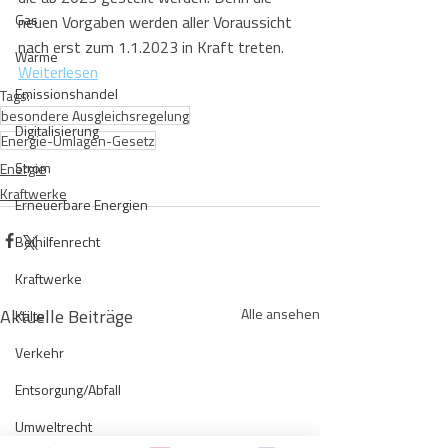
Gas
neuen Vorgaben werden aller Voraussicht 
nach erst zum 1.1.2023 in Kraft treten.
Wärme
Weiterlesen
Emissionshandel
Tags:
besondere Ausgleichsregelung
Digitalisierung
Energie-Umlagen-Gesetz
Strom
Energie
Kraftwerke
Erneuerbare Energien
Beihilfenrecht
Kraftwerke
Aktuelle Beiträge
Alle ansehen
Kälte
Verkehr
Entsorgung/Abfall
Umweltrecht